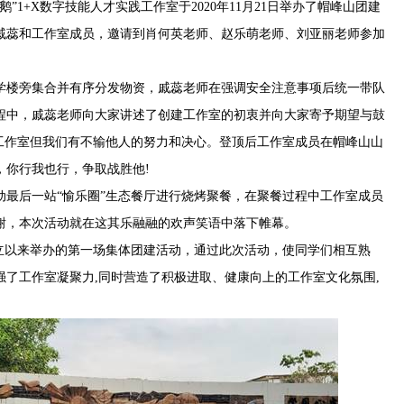
”1+X数字技能人才实践工作室于2020年11月21日举办了帽峰山团建
戚蕊和工作室成员，邀请到肖何英老师、赵乐萌老师、刘亚丽老师参加
学楼旁集合并有序分发物资，戚蕊老师在强调安全注意事项后统一带队
程中，戚蕊老师向大家讲述了创建工作室的初衷并向大家寄予期望与鼓
的工作室但我们有不输他人的努力和决心。登顶后工作室成员在帽峰山山
，你行我也行，争取战胜他!
动最后一站“愉乐圈”生态餐厅进行烧烤聚餐，在聚餐过程中工作室成员
谢，本次活动就在这其乐融融的欢声笑语中落下帷幕。
成立以来举办的第一场集体团建活动，通过此次活动，使同学们相互熟
了工作室凝聚力,同时营造了积极进取、健康向上的工作室文化氛围,