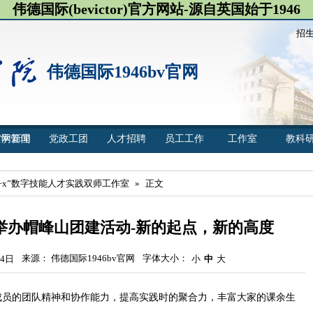
伟德国际(bevictor)官方网站-源自英国始于1946
招
伟德国际1946bv官网
官网新闻
教学管理
党政工团
人才招聘
员工工作
工作室
教科
1+x”数字技能人才实践双师工作室
»
正文
举办帽峰山团建活动-新的起点，新的高度
来源： 伟德国际1946bv官网
字体大小：
4日
小
中
大
各成员的团队精神和协作能力，提高实践时的聚合力，丰富大家的课余生