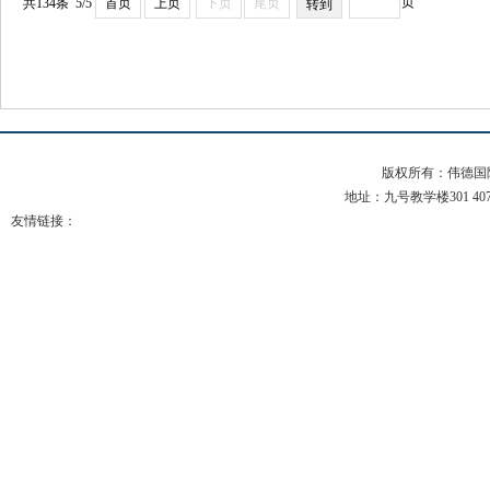
页
共134条 5/5
首页
上页
下页
尾页
版权所有：伟德国际(b
地址：九号教学楼301 407 电
友情链接：