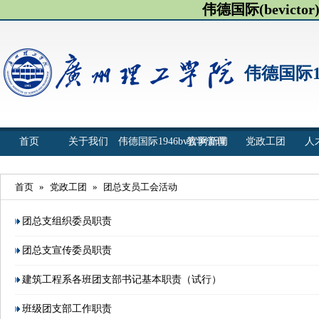
伟德国际(bevict
伟德国际1
首页
关于我们
伟德国际1946bv官网新闻
教学管理
党政工团
人
首页
»
党政工团
»
团总支员工会活动
团总支组织委员职责
团总支宣传委员职责
建筑工程系各班团支部书记基本职责（试行）
班级团支部工作职责