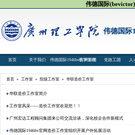
伟德国际(bevict
伟德国际1
首页
关于我们
伟德国际1946bv官网新闻
教学管理
党政工团
人
首页
»
工作室
»
院级工作室
»
华联造价工作室
华联造价工作室简介
工作室风采——造价工作室欢迎您！！
广州宏达工程顾问集团来公司交流洽谈，深化校企合作新模式
伟德国际1946bv官网造价工作室组织开展户外拓展活动