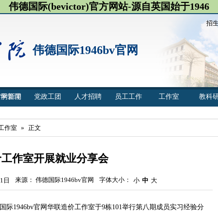
伟德国际(bevictor)官方网站-源自英国始于1946
招
伟德国际1946bv官网
官网新闻
教学管理
党政工团
人才招聘
员工工作
工作室
教科
工作室
»
正文
价工作室开展就业分享会
来源： 伟德国际1946bv官网
字体大小：
1日
小
中
大
国际1946bv官网华联造价工作室于9栋101举行第八期成员实习经验分