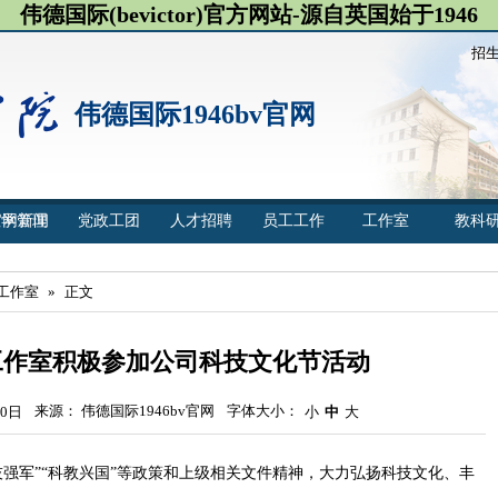
伟德国际(bevictor)官方网站-源自英国始于1946
招
伟德国际1946bv官网
官网新闻
教学管理
党政工团
人才招聘
员工工作
工作室
教科
工作室
»
正文
工作室积极参加公司科技文化节活动
来源： 伟德国际1946bv官网
字体大小：
0日
小
中
大
技强军”“科教兴国”等政策和上级相关文件精神，大力弘扬科技文化、丰