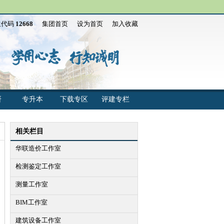
生代码
12668
集团首页
设为首页
加入收藏
研
专升本
下载专区
评建专栏
相关栏目
华联造价工作室
检测鉴定工作室
测量工作室
BIM工作室
建筑设备工作室