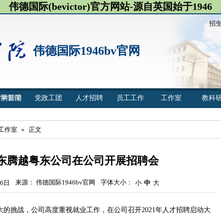
伟德国际(bevictor)官方网站-源自英国始于1946
招
伟德国际1946bv官网
官网新闻
教学管理
党政工团
人才招聘
员工工作
工作室
教科
工作室
»
正文
东腾越粤东公司在公司开展招聘会
来源： 伟德国际1946bv官网
字体大小：
6日
小
中
大
的挑战，公司高度重视就业工作，在公司召开2021年人才招聘启动大