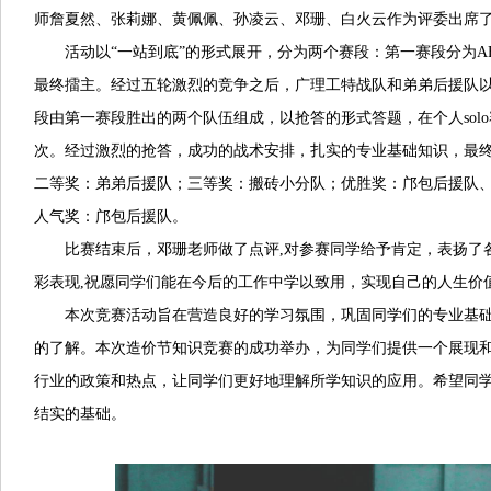
师詹夏然、张莉娜、黄佩佩、孙凌云、邓珊、白火云作为评委出席
活动以“一站到底”的形式展开，分为两个赛段：第一赛段分为A
最终擂主。经过五轮激烈的竞争之后，广理工特战队和弟弟后援队
段由第一赛段胜出的两个队伍组成，以抢答的形式答题，在个人solo
次。经过激烈的抢答，成功的战术安排，扎实的专业基础知识，最终
二等奖：弟弟后援队；三等奖：搬砖小分队；优胜奖：邝包后援队、
人气奖：邝包后援队。
比赛结束后，邓珊老师做了点评,对参赛同学给予肯定，表扬了
彩表现,祝愿同学们能在今后的工作中学以致用，实现自己的人生价
本次竞赛活动旨在营造良好的学习氛围，巩固同学们的专业基
的了解。本次造价节知识竞赛的成功举办，为同学们提供一个展现
行业的政策和热点，让同学们更好地理解所学知识的应用。希望同
结实的基础。