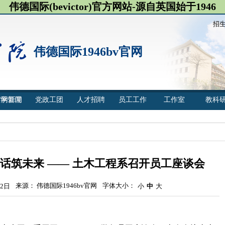
伟德国际(bevictor)官方网站-源自英国始于1946
招
伟德国际1946bv官网
官网新闻
教学管理
党政工团
人才招聘
员工工作
工作室
教科
话筑未来 —— 土木工程系召开员工座谈会
来源： 伟德国际1946bv官网
字体大小：
2日
小
中
大