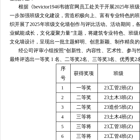
根据《bevictor1946韦德官网员工处关于开展202
一步加强班级文化建设，营造积极向上、富有专业特色的班级
织开展了2025年班级文化墙创作与评比活动。活动期间，
业赋能成长，文化凝聚力量”主题，将建筑专业特色、班级
文化墙设计，呈现出一批主题鲜明、创意新颖、制作精良的
经公司评审小组按照“创新性、内容性、艺术性、参与
最终评选出一等奖 1 名、二等奖2名、三等奖3名、优秀奖
序
获得奖项
班级
号
一等奖
23工管2班(Z)
1 
二等奖
23土木3班(Z)
2 
二等奖
23造价5班(Z)
3 
三等将
23土木4班(Z)
4 
三等将
23工管3班(Z)
5 
三等将
23工管4班(Z)
6 