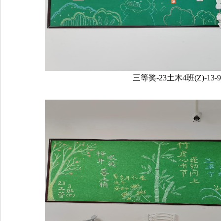
三等奖-23土木4班(Z)-13-9