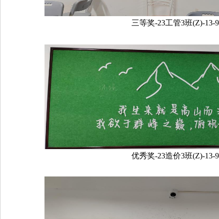
三等奖-23工管3班(Z)-13-9
优秀奖-23造价3班(Z)-13-9