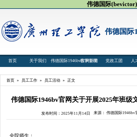
伟德国际(bevict
伟德国际1
首页
关于我们
伟德国际1946bv官网新闻
教学管理
党政工团
人
首页
»
员工工作
»
员工活动
»
正文
伟德国际1946bv官网关于开展2025年
来源： 伟德国际1946b
发布时间：2025年11月14日
全院师生：