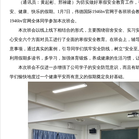
（通讯员：黄起彬、邢禄建）为切实做好寒假安全教育工作，
安、健康、快乐的假期。1月7日，伟德国际1946bv官网于各班班
1946bv官网全体同学参加本次班会。
本次班会以线上线下相结合的形式，主要围绕宿舍安全、实习
心安全六个方面对员工进行了全面的寒假安全教育。在班会上，辅
意事项，通过真实的案例，引导同学们筑牢安全防线，树立“安全至
利用假期多读书，多学习，加强体育锻炼，养成健康的生活习惯，
本次班会不仅进一步增强了公司学子的安全防范意识，而且有
学们愉快地度过一个健康平安而有意义的假期奠定良好基础。