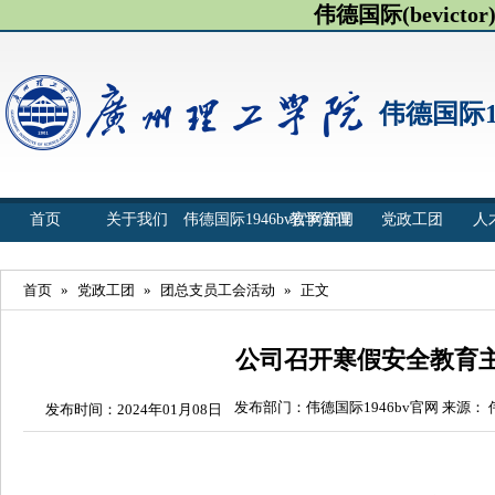
伟德国际(bevict
伟德国际1
首页
关于我们
伟德国际1946bv官网新闻
教学管理
党政工团
人
首页
»
党政工团
»
团总支员工会活动
»
正文
公司召开寒假安全教育
发布部门：伟德国际1946bv官网 来源： 
发布时间：2024年01月08日