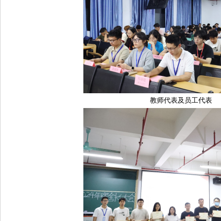
教师代表及员工代表