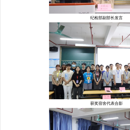
纪检部副部长发言
获奖宿舍代表合影