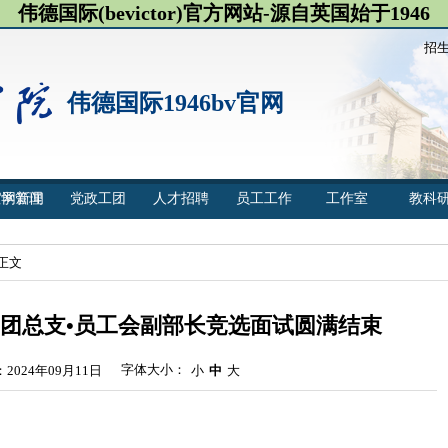
伟德国际(bevictor)官方网站-源自英国始于1946
招
伟德国际1946bv官网
官网新闻
教学管理
党政工团
人才招聘
员工工作
工作室
教科
正文
官网团总支•员工会副部长竞选面试圆满结束
字体大小：
2024年09月11日
小
中
大