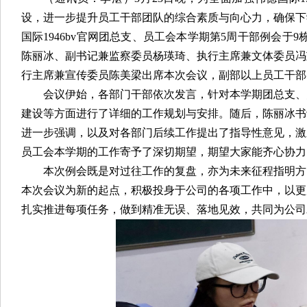
设，进一步提升员工干部团队的综合素质与向心力，确保下
国际1946bv官网团总支、员工会本学期第5周干部例会于9
陈丽冰、副书记兼监察委员杨瑛琦、执行主席兼文体委员冯
行主席兼宣传委员陈美梁出席本次会议，副部以上员工干部
会议伊始，各部门干部依次发言，针对本学期团总支、
建设等方面进行了详细的工作规划与安排。随后，陈丽冰书
进一步强调，以及对各部门后续工作提出了指导性意见，激
员工会本学期的工作寄予了深切期望，期望大家能齐心协力
本次例会既是对过往工作的复盘，亦为未来征程指明方
本次会议为新的起点，积极投身于公司的各项工作中，以更
扎实推进每项任务，做到精准无误、落地见效，共同为公司