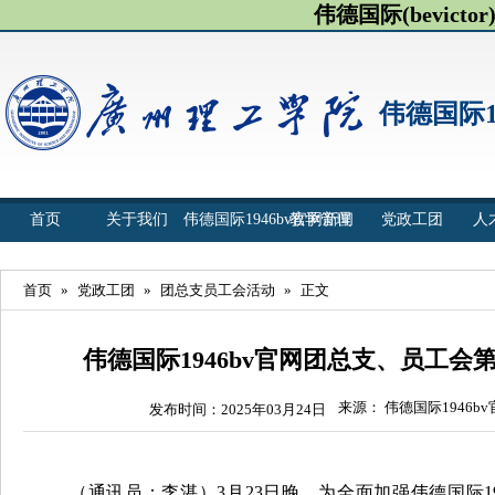
伟德国际(bevict
伟德国际1
首页
关于我们
伟德国际1946bv官网新闻
教学管理
党政工团
人
首页
»
党政工团
»
团总支员工会活动
»
正文
伟德国际1946bv官网团总支、员工会
来源： 伟德国际1946b
发布时间：2025年03月24日
（通讯员：李湛）3月23日晚，为全面加强伟德国际1