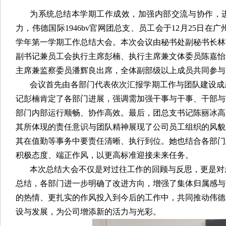
为系统总结本学期工作成效，加强内部交流与协作，
力，伟德国际1946bv官网团总支、员工会于12月25日在广州校
学年第一学期工作总结大会。本次会议由秘书处副秘书长林
副书记兼员工会执行主席彭楠、执行主席兼文体委员陈嘉怡
主席兼监察委员潘辉良出席，全体副部级以上成员共同参与
会议首先由各部门代表依次汇报学期工作与团队建设成
记彭楠肯定了各部门进展，强调需加强干事与干事、干部与
部门内部运行顺畅、协作高效。最后，团总支书记陈丽冰高
其所体现的责任意识与团队精神展现了公司员工组织的风貌
其在值勤等事务中要责任清晰、执行到位。她也结合各部门
积极态度、端正作风，以更高标准迎接未来任务。
本次总结大会不仅是对过往工作的回顾与反思，更是对
总结，各部门进一步明确了改进方向，增强了集体归属感与
的热情、更扎实的作风投入到今后的工作中，共同推动伟德国
设与发展，为公司增添新的活力与光彩。