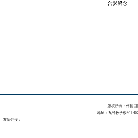
合影留念
版权所有：伟德国际(b
地址：九号教学楼301 407 电
友情链接：