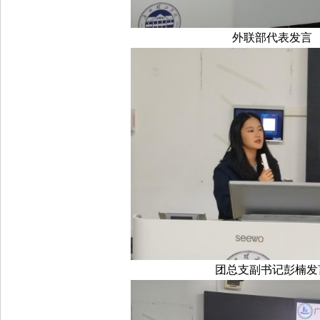
外联部代表发言
团总支副书记彭楠发