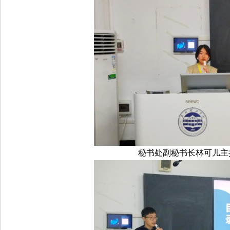
秘书处副秘书长林可儿主