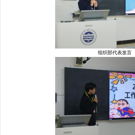
组织部代表发言