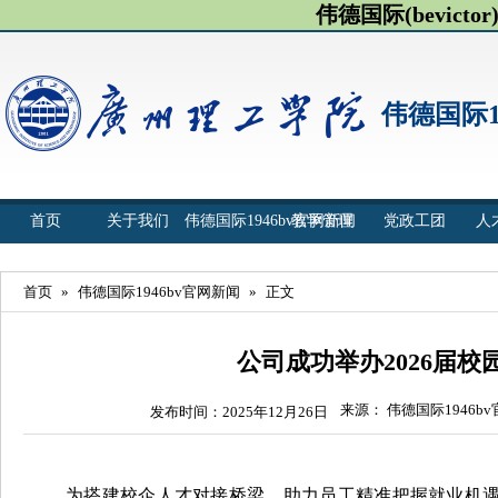
伟德国际(bevict
伟德国际1
首页
关于我们
伟德国际1946bv官网新闻
教学管理
党政工团
人
首页
»
伟德国际1946bv官网新闻
»
正文
公司成功举办2026届校
来源： 伟德国际1946b
发布时间：2025年12月26日
为搭建校企人才对接桥梁，助力员工精准把握就业机遇，