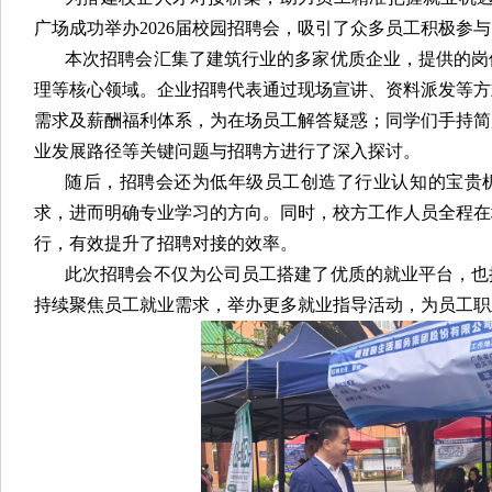
广场成功举办2026届校园招聘会，吸引了众多员工积极参
本次招聘会汇集了建筑行业的多家优质企业，提供的岗
理等核心领域。企业招聘代表通过现场宣讲、资料派发等方
需求及薪酬福利体系，为在场员工解答疑惑；同学们手持简
业发展路径等关键问题与招聘方进行了深入探讨。
随后，招聘会还为低年级员工创造了行业认知的宝贵
求，进而明确专业学习的方向。同时，校方工作人员全程在
行，有效提升了招聘对接的效率。
此次招聘会不仅为公司员工搭建了优质的就业平台，也
持续聚焦员工就业需求，举办更多就业指导活动，为员工职业发