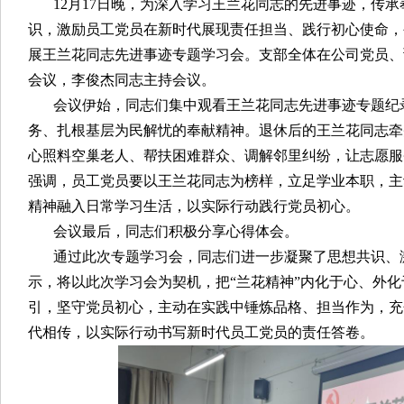
12月17日晚，为深入学习王兰花同志的先进事迹，传
识，激励员工党员在新时代展现责任担当、践行初心使命，公
展王兰花同志先进事迹专题学习会。支部全体在公司党员、
会议，李俊杰同志主持会议。
会议伊始，同志们集中观看王兰花同志先进事迹专题纪
务、扎根基层为民解忧的奉献精神。退休后的王兰花同志牵
心照料空巢老人、帮扶困难群众、调解邻里纠纷，让志愿服
强调，员工党员要以王兰花同志为榜样，立足学业本职，主
精神融入日常学习生活，以实际行动践行党员初心。
会议最后，同志们积极分享心得体会。
通过此次专题学习会，同志们进一步凝聚了思想共识、
示，将以此次学习会为契机，把“兰花精神”内化于心、外
引，坚守党员初心，主动在实践中锤炼品格、担当作为，充
代相传，以实际行动书写新时代员工党员的责任答卷。