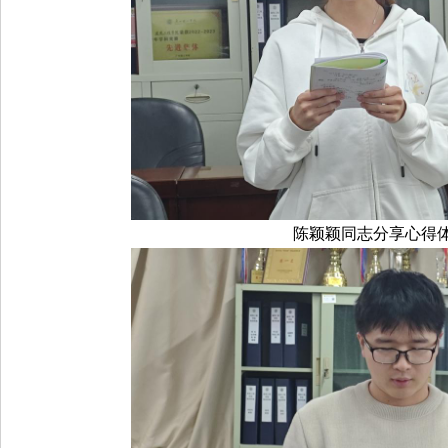
陈颖颖同志分享心得