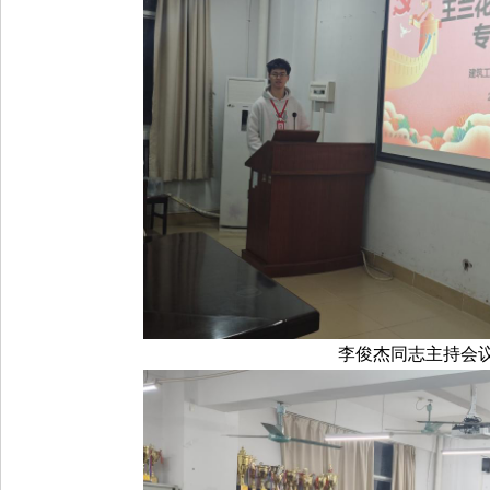
李俊杰同志主持会