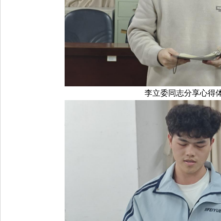
李立委同志分享心得