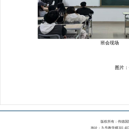
班会现场
图片：
版权所有：伟德国际(b
地址：九号教学楼301 407 电