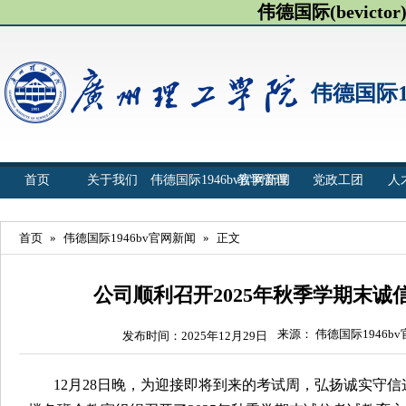
伟德国际(bevict
伟德国际1
首页
关于我们
伟德国际1946bv官网新闻
教学管理
党政工团
人
首页
»
伟德国际1946bv官网新闻
»
正文
公司顺利召开2025年秋季学期末
来源： 伟德国际1946b
发布时间：2025年12月29日
12月28日晚，为迎接即将到来的考试周，弘扬诚实守信