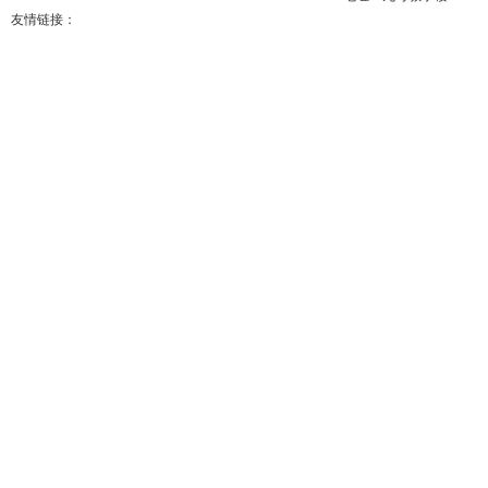
友情链接：