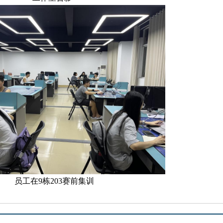
  员工在9栋203赛前集训