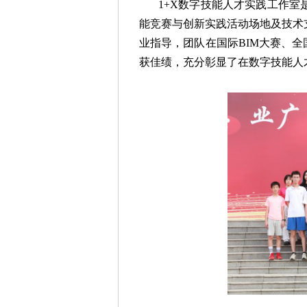
1+X数字技能人才实践工作
能竞赛与创新实践活动场地及技术
业指导，团队在国际BIM大赛、全
获佳绩，充分彰显了在数字技能人