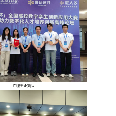
广理王企鹅队