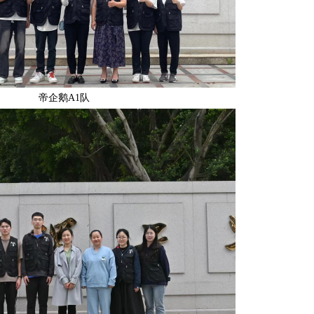
帝企鹅A1队