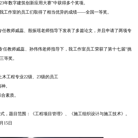
2023年数字建筑创新应用大赛”中获得多个奖项。
尔杯”我工作室的员工们取得了相当优异的成绩——全国一等奖。
程系专任教师戚蕊、殷振瑶老师指导下发表了多篇论文，并且申请了两项专
程系专任教师戚蕊、孙伟伟老师指导下，我工作室员工荣获了第十七届“挑
赛三等奖。
木工程专业22级、23级的员工
精神。
综合素质。
。
方式，题目范围：《工程项目管理》、《施工组织设计与施工技术》。
9月15日