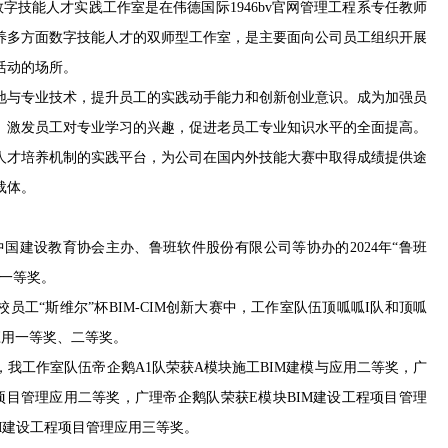
数字技能人才实践工作室是在伟德国际1946bv官网管理工程系专任教师
养多方面数字技能人才的双师型工作室，是主要面向公司员工组织开展
活动的场所。
地与专业技术，提升员工的实践动手能力和创新创业意识。成为加强员
。激发员工对专业学习的兴趣，促进老员工专业知识水平的全面提高。
人才培养机制的实践平台，为公司在国内外技能大赛中取得成绩提供途
载体。
由中国建设教育协会主办、鲁班软件股份有限公司等协办的2024年“鲁班
获一等奖。
员工“斯维尔”杯BIM-CIM创新大赛中，工作室队伍顶呱呱I队和顶呱
应用一等奖、二等奖。
我工作室队伍帝企鹅A1队荣获A模块施工BIM建模与应用二等奖，广
程项目管理应用二等奖，广理帝企鹅队荣获E模块BIM建设工程项目管理
IM建设工程项目管理应用三等奖。