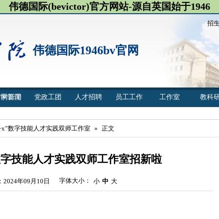
伟德国际(bevictor)官方网站-源自英国始于1946
招
伟德国际1946bv官网
官网新闻
教学管理
党政工团
人才招聘
员工工作
工作室
教科
1+x”数字技能人才实践双师工作室
»
正文
X数字技能人才实践双师工作室招新啦
字体大小：
2024年09月10日
小
中
大