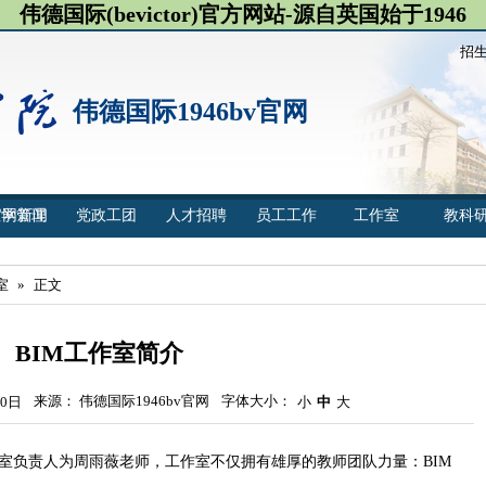
伟德国际(bevictor)官方网站-源自英国始于1946
招
伟德国际1946bv官网
官网新闻
教学管理
党政工团
人才招聘
员工工作
工作室
教科
室
»
正文
BIM工作室简介
来源： 伟德国际1946bv官网
字体大小：
0日
小
中
大
工作室负责人为周雨薇老师，工作室不仅拥有雄厚的教师团队力量：BIM