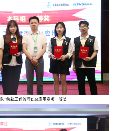
呱队”荣获工程管理BIM应用赛项一等奖