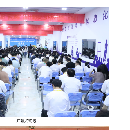
开幕式现场