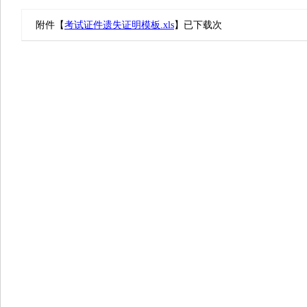
附件【
考试证件遗失证明模板.xls
】已下载
次