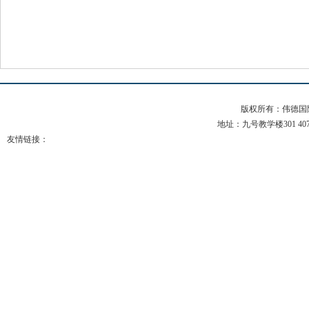
版权所有：伟德国际(b
地址：九号教学楼301 407 电
友情链接：