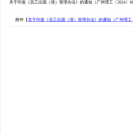
关于印发《员工出国（境）管理办法》的通知（广州理工〔2024〕6
附件【
关于印发《员工出国（境）管理办法》的通知（广州理工〔202