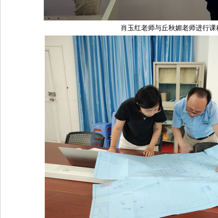
肖玉红老师与丘秋媚老师进行课