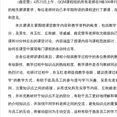
（曲宏蕾）4月23日上午，QQM课程组的所有老师在9栋506
的相关磨课要求，每位老师对自己本学期所讲的课程进行了磨课，
和意见。
本次磨课主要围绕课堂教学内容和教学资料的检查，包括教学
分，吴景生、肖玉红、丘秋媚、张威威、曲宏蕾等老师依次根据自己
课和10分钟左右的课堂讨论。内容涵盖了授课内容与课程思政探讨
如何在课堂中展现每门课程的各自特点等。
在各位老师讲课结束后，课程小组就教学过程中的各位教师的
有创新性、教学过程中知识点的熟练程度、教学课件是否与教材同
热烈讨论。在研讨过程中，肖玉红老师提倡教学创新，建议授课过
学”的教学方式，有助于提高员工的参与度与学习兴趣。吴景生老
间，注重知识点之间的搭接，从而优化和充实章节内容。丘秋媚老
性，并补充教材对于知识点不足的部分，有助于员工更好地理解和
的介绍知识点，并加强不同学科老师之间的交流，避免知识点的重
与员工的互动，将被动提问为主动交流，这样有助于激发员工的学