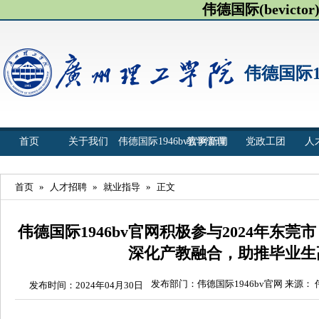
伟德国际(bevict
伟德国际1
首页
关于我们
伟德国际1946bv官网新闻
教学管理
党政工团
人
首页
»
人才招聘
»
就业指导
»
正文
伟德国际1946bv官网积极参与2024年东
深化产教融合，助推毕业生
发布部门：伟德国际1946bv官网 来源： 
发布时间：2024年04月30日