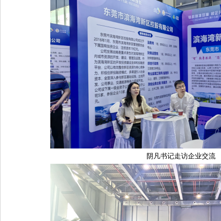
阴凡书记走访企业交流