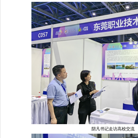
阴凡书记走访高校交流