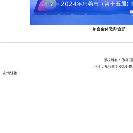
参会全体教师合影
版权所有：伟德国际(b
地址：九号教学楼301 407 电
友情链接：