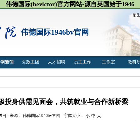
伟德国际(bevictor)官方网站-源自英国始于1946
招
伟德国际1946bv官网
官网新闻
教学管理
党政工团
人才招聘
员工工作
工作室
教科
网积极投身供需见面会，共筑就业与合作新桥梁
来源： 伟德国际1946bv官网
字体大小：
5日
小
中
大