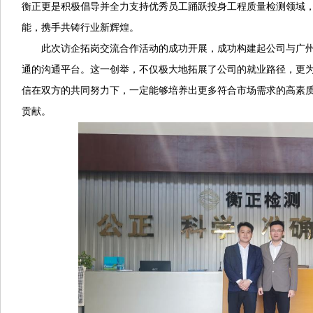
衡正更是积极倡导并全力支持优秀员工踊跃投身工程质量检测领域
能，携手共铸行业新辉煌。
此次访企拓岗交流合作活动的成功开展，成功构建起公司与广
通的沟通平台。这一创举，不仅极大地拓展了公司的就业路径，更
信在双方的共同努力下，一定能够培养出更多符合市场需求的高素
贡献。