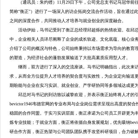
（通讯员：朱灼铿）11月29日下午，公司党总支书记马冠华
简称“衡正”）进行了一场深入的访企拓岗交流合作活动，旨在通过
之间的深度合作，共同推动人才培养与就业创业的深度融合。
活动伊始，马书记受到了衡正总经理邱超烁的热情欢迎。在邱
中，企业相关人员详尽阐释了企业的成长轨迹、文化底蕴、核心业
介绍了公司的概况与特色，公司始终秉持以市场需求为导向的教育
的塑造，为经济社会的蓬勃发展输送了大批高素质应用型人才。
继而，双方进行了深入的交流座谈。马书记明确指出，此次来
求，从而全方位提升人才培养的契合度与实效性，为企业定向输送
期盼能与企业在实习实训、就业创业、产学研协同等多领域达成更
邱总对马书记的到访致以诚挚欢迎，并表示衡正始终将人才的
bevictor1946韦德官网的专业布局与企业岗位需求呈现出高度的契合性，
稳固的合作同盟。于实习实训层面，衡正承诺为公司员工开辟更为
炼专业技能；于就业方面，衡正将依循自身发展规划，优先吸纳bevict
研合作方面，衡正热望与公司团队团队携手攻坚科研项目，合力破