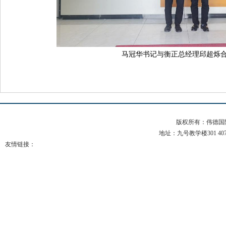
马冠华书记与衡正总经理邱超烁
版权所有：伟德国际(b
地址：九号教学楼301 407 电
友情链接：