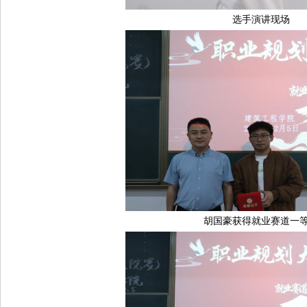
选手演讲现场
胡国豪获得就业赛道一