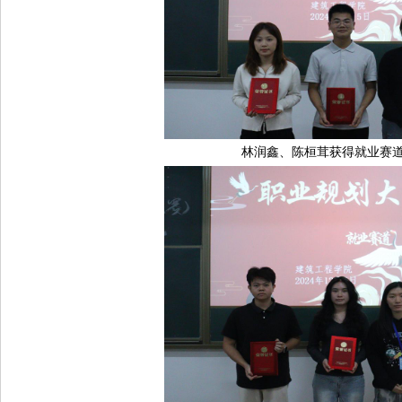
林润鑫、陈桓茸获得就业赛