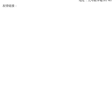
地址：九号教学楼301 407 电
友情链接：